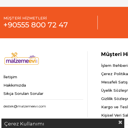
MÜŞTERİ HİZMETLERİ
+90555 800 72 47
Müşteri H
İşlem Rehberi
Çerez Politika
İletişim
Mesafeli Satı
Hakkımızda
Üyelik Sözleş
Sıkça Sorulan Sorular
Gizlilik Sözle
destek@malzemeevi.com
Kargo ve Tesl
Kişisel Veri S
Çerez Kullanımı