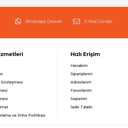
Whatsapp Destek
E-Mail Gönder
izmetleri
Hızlı Erişim
Hesabım
sı
Siparişlerim
ş Sözleşmesi
Adreslerim
mesi
Favorilerim
şmesi
Sepetim
imat
İade Talebi
aklama ve İmha Politikası