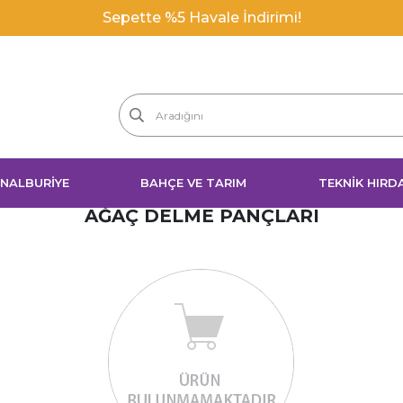
Sepette %5 Havale İndirimi!
 NALBURİYE
BAHÇE VE TARIM
TEKNİK HIRD
AĞAÇ DELME PANÇLARI