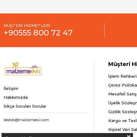
MÜŞTERİ HİZMETLERİ
+90555 800 72 47
Müşteri H
İşlem Rehberi
Çerez Politika
İletişim
Mesafeli Satı
Hakkımızda
Üyelik Sözleş
Sıkça Sorulan Sorular
Gizlilik Sözle
destek@malzemeevi.com
Kargo ve Tesl
Kişisel Veri S