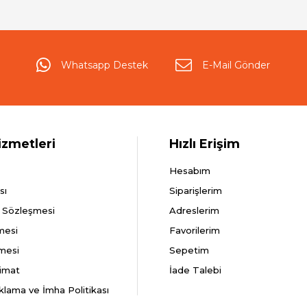
Whatsapp Destek
E-Mail Gönder
izmetleri
Hızlı Erişim
Hesabım
sı
Siparişlerim
ş Sözleşmesi
Adreslerim
mesi
Favorilerim
şmesi
Sepetim
imat
İade Talebi
aklama ve İmha Politikası