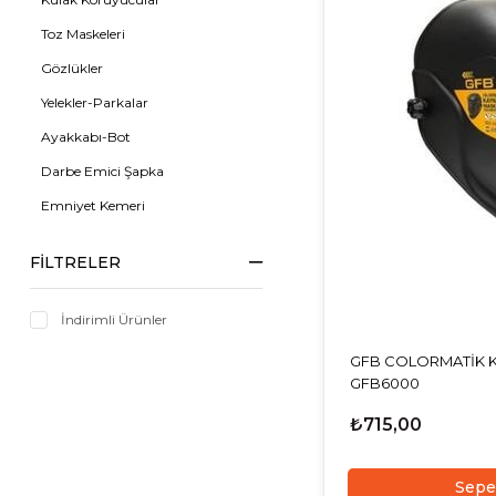
Toz Maskeleri
Gözlükler
Yelekler-Parkalar
Ayakkabı-Bot
Darbe Emici Şapka
Emniyet Kemeri
İkaz Bandı-Alan Perdesi
FILTRELER
Trafik ve Uyarı Malzemeleri
Baretler
İndirimli Ürünler
Çizmeler ve Yağmurluklar
GFB COLORMATİK K
Dezenfektan-Kolonya-İlaçlama
GFB6000
₺715,00
Sepe