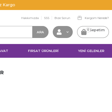
Hakkımızda
SSS
Bize Sorun
Kargom Nerede?
0
Sepetim
AVAT
FIRSAT ÜRÜNLERİ
YENİ GELENLER
AR