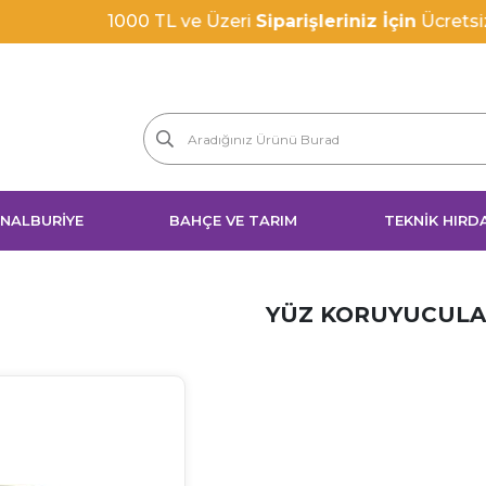
1000 TL ve Üzeri
Siparişleriniz İçin
Ücretsiz Kargo
 NALBURİYE
BAHÇE VE TARIM
TEKNİK HIRD
YÜZ KORUYUCUL