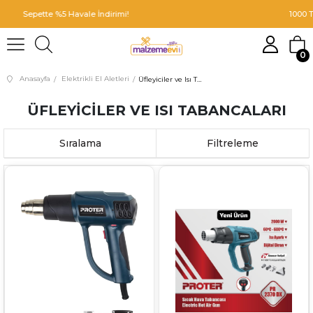
!
1000 TL ve Üzeri
Siparişleriniz İçin
Üc
0
Anasayfa
Elektrikli El Aletleri
Üfleyiciler ve Isı Tabancaları
ÜFLEYICILER VE ISI TABANCALARI
Sıralama
Filtreleme