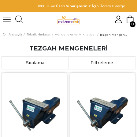
1000 TL ve Üzeri
Siparişleriniz İçin
Ücretsiz Kargo
0
Anasayfa
Teknik Hırdavat
Mengeneler ve Mıknatıslar
Tezgah Mengeneleri
TEZGAH MENGENELERI
Sıralama
Filtreleme