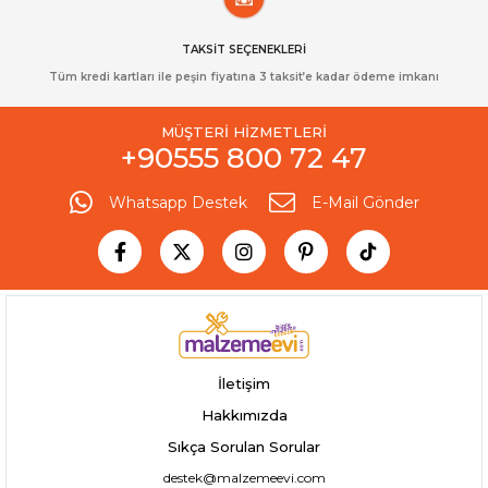
TAKSİT SEÇENEKLERİ
Tüm kredi kartları ile peşin fiyatına 3 taksit’e kadar ödeme imkanı
MÜŞTERİ HİZMETLERİ
+90555 800 72 47
Whatsapp Destek
E-Mail Gönder
İletişim
Hakkımızda
Sıkça Sorulan Sorular
destek@malzemeevi.com