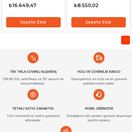
₺16.649,47
₺8.550,02
Sepete Ekle
Sepete Ekle
1
TEK TIKLA GÜVENLİ ALIŞVERİŞ
HIZLI VE GÜVENİLİR KARGO
128 Bit SSL sertifikası ve 3D secure ile
Siparişleriniz en hızlı ve en güvenli
korunmaktadır.
şekilde teslim edilir.
YETKİLİ SATICI GARANTİSİ
MOBİL CEBİNİZDE
Tüm ürünlerimiz üretici garantisi
Dilediğiniz her yerden güvenli alışverişin
altındadır.
keyfini çıkarın.