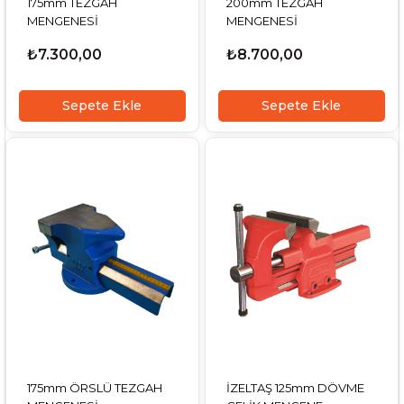
175mm TEZGAH
200mm TEZGAH
MENGENESİ
MENGENESİ
₺7.300,00
₺8.700,00
Sepete Ekle
Sepete Ekle
175mm ÖRSLÜ TEZGAH
İZELTAŞ 125mm DÖVME