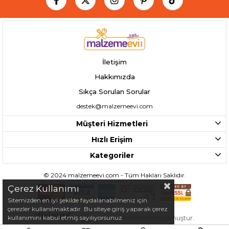
İletişim
Hakkımızda
Sıkça Sorulan Sorular
destek@malzemeevi.com
Müşteri Hizmetleri
Hızlı Erişim
Kategoriler
©️ 2024 malzemeevi.com - Tüm Hakları Saklıdır.
Çerez Kullanımı
Sitemizden en iyi şekilde faydalanabilmeniz için
çerezler kullanılmaktadır. Bu siteye giriş yaparak çerez
kullanımını kabul etmiş sayılıyorsunuz.
Tarafından Kurulmuştur.