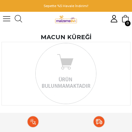
Sepette %5 Havale İndirimi!
0
MACUN KÜREĞI