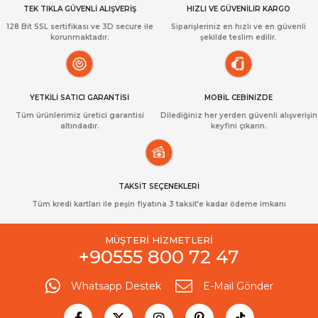
TEK TIKLA GÜVENLİ ALIŞVERİŞ
HIZLI VE GÜVENİLİR KARGO
128 Bit SSL sertifikası ve 3D secure ile
Siparişleriniz en hızlı ve en güvenli
korunmaktadır.
şekilde teslim edilir.
YETKİLİ SATICI GARANTİSİ
MOBİL CEBİNİZDE
Tüm ürünlerimiz üretici garantisi
Dilediğiniz her yerden güvenli alışverişin
altındadır.
keyfini çıkarın.
TAKSİT SEÇENEKLERİ
Tüm kredi kartları ile peşin fiyatına 3 taksit’e kadar ödeme imkanı
MÜŞTERİ HİZMETLERİ
+90555 800 72 47
Whatsapp Destek
E-Mail Gönder