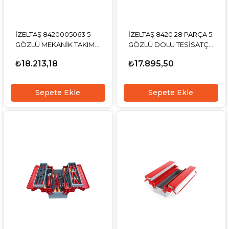
İZELTAŞ 8420005063 5
İZELTAŞ 8420 28 PARÇA 5
GÖZLÜ MEKANİK TAKIM
GÖZLÜ DOLU TESİSATÇI
ÇANTASI
TAKIM ÇANTASI
₺18.213,18
₺17.895,50
Sepete Ekle
Sepete Ekle