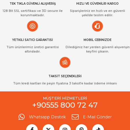
TEK TIKLA GÜVENLİ ALIŞVERİŞ
HIZLI VE GÜVENİLİR KARGO
128 Bit SSL sertifikası ve 3D secure ile
Siparişleriniz en hızlı ve en güvenli
korunmaktadır.
şekilde teslim edilir.
YETKİLİ SATICI GARANTİSİ
MOBİL CEBİNİZDE
Tüm ürünlerimiz üretici garantisi
Dilediğiniz her yerden güvenli alışverişin
altındadır.
keyfini çıkarın.
TAKSİT SEÇENEKLERİ
Tüm kredi kartları ile peşin fiyatına 3 taksit’e kadar ödeme imkanı
MÜŞTERİ HİZMETLERİ
+90555 800 72 47
Whatsapp Destek
E-Mail Gönder