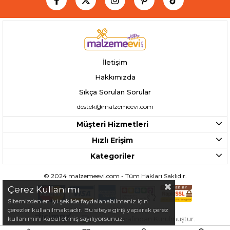
İletişim
Hakkımızda
Sıkça Sorulan Sorular
destek@malzemeevi.com
Müşteri Hizmetleri
Hızlı Erişim
Kategoriler
©️ 2024 malzemeevi.com - Tüm Hakları Saklıdır.
Çerez Kullanımı
Sitemizden en iyi şekilde faydalanabilmeniz için
çerezler kullanılmaktadır. Bu siteye giriş yaparak çerez
kullanımını kabul etmiş sayılıyorsunuz.
Tarafından Kurulmuştur.