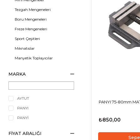
Tezgah Mengeneleri
Boru Mengeneleri
Freze Mengeneleri
Sport Çeşitleri
Mıknatıslar
Manyetik Toplayıcılar
El Presleri
MARKA
Matkap Sehpaları
AYTUT
PANYI 75-80mm MA
PANYI
PANYİ
₺850,00
FIYAT ARALIĞI
Sepe