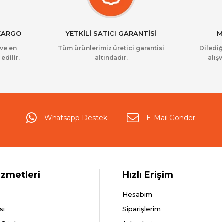
 KARGO
YETKİLİ SATICI GARANTİSİ
M
 ve en
Tüm ürünlerimiz üretici garantisi
Dilediğ
edilir.
altındadır.
alışv
Whatsapp Destek
E-Mail Gönder
izmetleri
Hızlı Erişim
Hesabım
sı
Siparişlerim