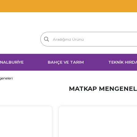
1000 TL ve Üzeri
Siparişleriniz İçin
Ücretsiz Kar
 NALBURİYE
BAHÇE VE TARIM
TEKNİK HIRD
eneleri
MATKAP MENGENEL