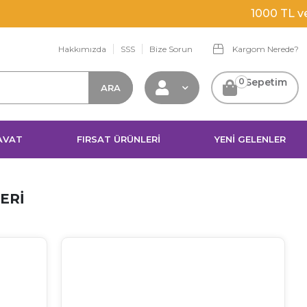
go
Hakkımızda
SSS
Bize Sorun
Kargom Nerede?
0
Sepetim
AVAT
FIRSAT ÜRÜNLERİ
YENİ GELENLER
ERI