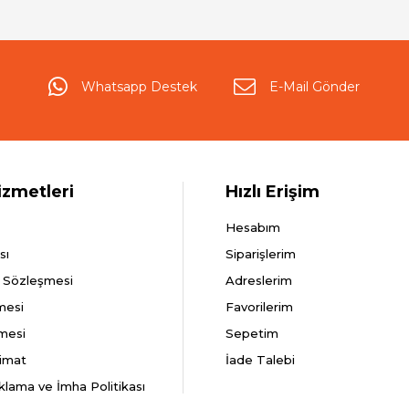
Whatsapp Destek
E-Mail Gönder
izmetleri
Hızlı Erişim
Hesabım
sı
Siparişlerim
ş Sözleşmesi
Adreslerim
mesi
Favorilerim
şmesi
Sepetim
imat
İade Talebi
aklama ve İmha Politikası