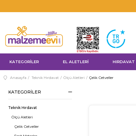
Sepette %5 Havale İndirimi!
KATEGORİLER
EL ALETLERİ
HIRDAVAT
Anasayfa
Teknik Hırdavat
Ölçü Aletleri
Çelik Cetveller
KATEGORILER
Teknik Hırdavat
Ölçü Aletleri
Çelik Cetveller
Şerit Metreler