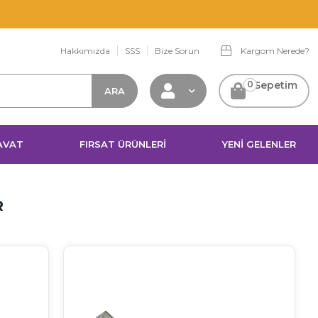
Hakkımızda
SSS
Bize Sorun
Kargom Nerede?
0
Sepetim
AVAT
FIRSAT ÜRÜNLERİ
YENİ GELENLER
R