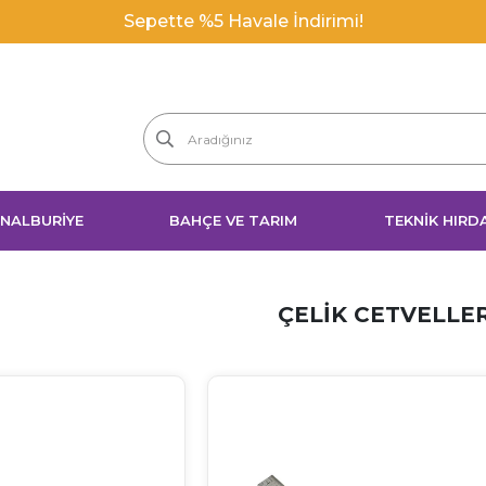
 NALBURİYE
BAHÇE VE TARIM
TEKNİK HIRD
ÇELIK CETVELLE