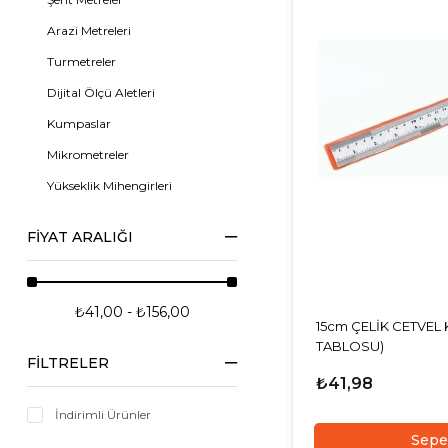
Arazi Metreleri
Turmetreler
Dijital Ölçü Aletleri
Kumpaslar
Mikrometreler
Yükseklik Mihengirleri
Kompratörler
FIYAT ARALIĞI
Manyetik Ayaklar
Pergeller
Sentil-Diş Tarağı-Mastar
₺41,00 - ₺156,00
15cm ÇELİK CETVEL 
TABLOSU)
FILTRELER
₺41,98
İndirimli Ürünler
Sepe