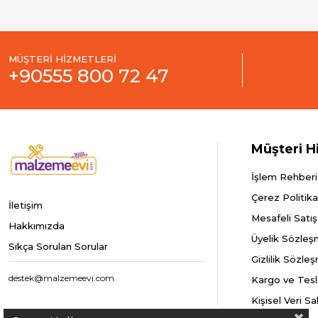
MÜŞTERİ HİZMETLERİ
+90555 800 72 47
Müşteri H
İşlem Rehberi
Çerez Politika
İletişim
Mesafeli Satı
Hakkımızda
Üyelik Sözleş
Sıkça Sorulan Sorular
Gizlilik Sözle
destek@malzemeevi.com
Kargo ve Tesl
Kişisel Veri S