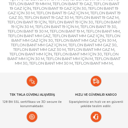
TEFLON BANT 19 MM M
TEFLON BANT 19 GAZ
TEFLON BANT
,
,
19 GAZ İÇİN
TEFLON BANT 19 GAZ İÇİN 30
TEFLON BANT 19
,
,
GAZ İÇİN 30 M
TEFLON BANT 19 GAZ İÇİN M
TEFLON BANT 19
,
,
GAZ 30
TEFLON BANT 19 GAZ 30 M
TEFLON BANT 19 GAZ M
,
,
,
TEFLON BANT 19 İÇİN
TEFLON BANT 19 İÇİN 30
TEFLON BANT
,
,
19 İÇİN 30 M
TEFLON BANT 19 İÇİN M
TEFLON BANT 19 30
,
,
,
TEFLON BANT 19 30 M
TEFLON BANT 19 M
TEFLON BANT MM
,
,
,
TEFLON BANT MM GAZ
TEFLON BANT MM GAZ İÇİN
TEFLON
,
,
BANT MM GAZ İÇİN 30
TEFLON BANT MM GAZ İÇİN 30 M
,
,
TEFLON BANT MM GAZ İÇİN M
TEFLON BANT MM GAZ 30
,
,
TEFLON BANT MM GAZ 30 M
TEFLON BANT MM GAZ M
,
,
TEFLON BANT MM İÇİN
TEFLON BANT MM İÇİN 30
TEFLON
,
,
BANT MM İÇİN 30 M
TEFLON BANT MM İÇİN M
TEFLON BANT
,
,
MM 30
TEFLON BANT MM 30 M
TEFLON BANT MM M
,
,
,
TEK TIKLA GÜVENLİ ALIŞVERİŞ
HIZLI VE GÜVENİLİR KARGO
128 Bit SSL sertifikası ve 3D secure ile
Siparişleriniz en hızlı ve en güvenli
korunmaktadır.
şekilde teslim edilir.