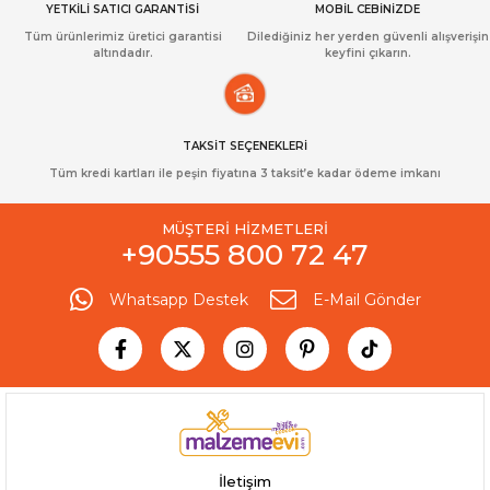
YETKİLİ SATICI GARANTİSİ
MOBİL CEBİNİZDE
Tüm ürünlerimiz üretici garantisi
Dilediğiniz her yerden güvenli alışverişin
altındadır.
keyfini çıkarın.
TAKSİT SEÇENEKLERİ
Tüm kredi kartları ile peşin fiyatına 3 taksit’e kadar ödeme imkanı
MÜŞTERİ HİZMETLERİ
+90555 800 72 47
Whatsapp Destek
E-Mail Gönder
İletişim