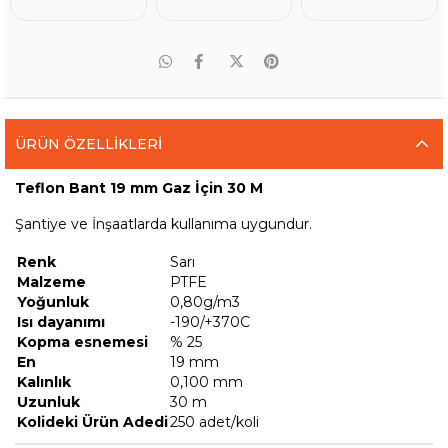
ÜRÜN ÖZELLIKLERI
Teflon Bant 19 mm Gaz İçin 30 M
Şantiye ve İnşaatlarda kullanıma uygundur.
Renk
Sarı
Malzeme
PTFE
Yoğunluk
0,80g/m3
Isı dayanımı
-190/+370C
Kopma esnemesi
% 25
En
19 mm
Kalınlık
0,100 mm
Uzunluk
30 m
Kolideki Ürün Adedi
250 adet/koli