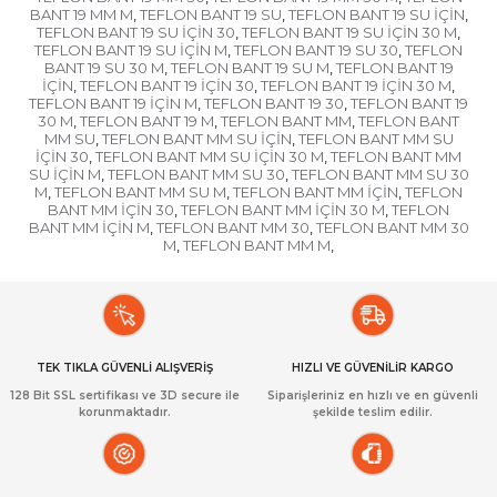
BANT 19 MM M
TEFLON BANT 19 SU
TEFLON BANT 19 SU İÇİN
,
,
,
TEFLON BANT 19 SU İÇİN 30
TEFLON BANT 19 SU İÇİN 30 M
,
,
TEFLON BANT 19 SU İÇİN M
TEFLON BANT 19 SU 30
TEFLON
,
,
BANT 19 SU 30 M
TEFLON BANT 19 SU M
TEFLON BANT 19
,
,
İÇİN
TEFLON BANT 19 İÇİN 30
TEFLON BANT 19 İÇİN 30 M
,
,
,
TEFLON BANT 19 İÇİN M
TEFLON BANT 19 30
TEFLON BANT 19
,
,
30 M
TEFLON BANT 19 M
TEFLON BANT MM
TEFLON BANT
,
,
,
MM SU
TEFLON BANT MM SU İÇİN
TEFLON BANT MM SU
,
,
İÇİN 30
TEFLON BANT MM SU İÇİN 30 M
TEFLON BANT MM
,
,
SU İÇİN M
TEFLON BANT MM SU 30
TEFLON BANT MM SU 30
,
,
M
TEFLON BANT MM SU M
TEFLON BANT MM İÇİN
TEFLON
,
,
,
BANT MM İÇİN 30
TEFLON BANT MM İÇİN 30 M
TEFLON
,
,
BANT MM İÇİN M
TEFLON BANT MM 30
TEFLON BANT MM 30
,
,
M
TEFLON BANT MM M
,
,
TEK TIKLA GÜVENLİ ALIŞVERİŞ
HIZLI VE GÜVENİLİR KARGO
128 Bit SSL sertifikası ve 3D secure ile
Siparişleriniz en hızlı ve en güvenli
korunmaktadır.
şekilde teslim edilir.