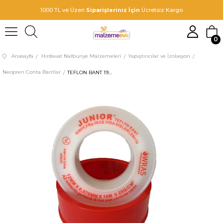
rişleriniz İçin
Ücretsiz Kargo
Sepette %
0
Anasayfa
Hırdavat Nalburiye Malzemeleri
Yapıştırıcılar ve İzolasyon
Neopren Conta Bantlar
TEFLON BANT 19 MM SU İÇİN 30 M