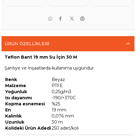
ÜRÜN ÖZELLIKLERI
Teflon Bant 19 mm Su İçin 30 M
Şantiye ve İnşaatlarda kullanıma uygundur.
Renk
Beyaz
Malzeme
PTFE
Yoğunluk
0,25g/m3
Isı dayanımı
-190/+370C
Kopma esnemesi
%25
En
19 mm
Kalınlık
0,076 mm
Uzunluk
30 m
Kolideki Ürün Adedi
250 adet/koli