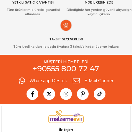
YETKİLİ SATICI GARANTİSİ
MOBİL CEBİNİZDE
Tüm ürünlerimiz üretici garantisi
Dilediğiniz her yerden güvenli alışverişin
altındadır.
keyfini çıkarın.
TAKSİT SEÇENEKLERİ
Tüm kredi kartları ile peşin fiyatına 3 taksit’e kadar ödeme imkanı
MÜŞTERİ HİZMETLERİ
+90555 800 72 47
Whatsapp Destek
E-Mail Gönder
İletişim