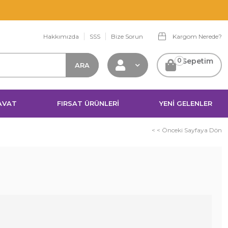
Sepette %5 Havale İndirimi!
Hakkımızda
SSS
Bize Sorun
Kargom Nerede?
0
Sepetim
AVAT
FIRSAT ÜRÜNLERİ
YENİ GELENLER
< < Önceki Sayfaya Dön