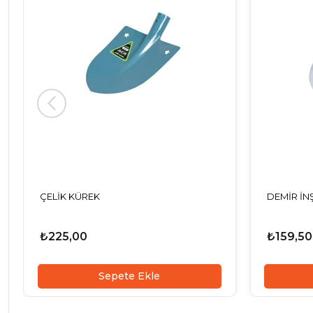
ÇELİK KÜREK
DEMİR İN
₺225,00
₺159,50
Sepete Ekle