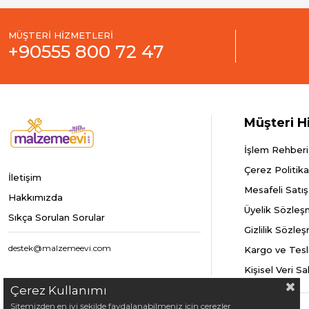
MÜŞTERİ HİZMETLERİ
+90555 800 72 47
Müşteri H
İşlem Rehberi
Çerez Politika
İletişim
Mesafeli Satı
Hakkımızda
Üyelik Sözleş
Sıkça Sorulan Sorular
Gizlilik Sözle
destek@malzemeevi.com
Kargo ve Tesl
Kişisel Veri S
Çerez Kullanımı
Sitemizden en iyi şekilde faydalanabilmeniz için çerezler