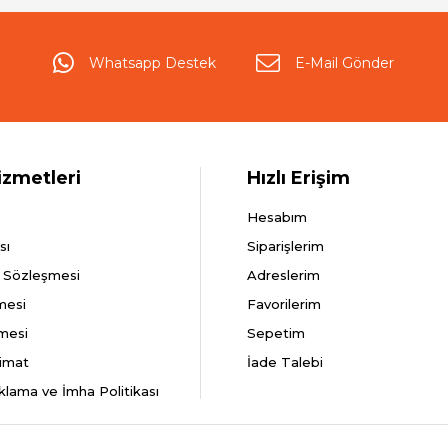
Whatsapp Destek
E-Mail Gönder
izmetleri
Hızlı Erişim
Hesabım
sı
Siparişlerim
ş Sözleşmesi
Adreslerim
mesi
Favorilerim
şmesi
Sepetim
imat
İade Talebi
aklama ve İmha Politikası