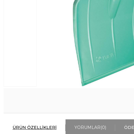
ÜRÜN ÖZELLIKLERI
YORUMLAR
(0)
ÖDE